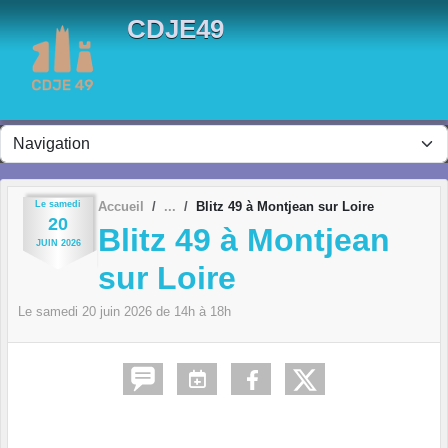
Panneau de gestion des cookies
CDJE49
Le
samedi
Accueil
Blitz 49 à Montjean sur Loire
20
Blitz 49 à Montjean
JUIN
2026
sur Loire
Le
samedi
20
juin
2026
de 14h à 18h