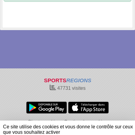
SPORTS
REGIONS
47731
visites
Charte cookies
Gestion des cookies
Ce site utilise des cookies et vous donne le contrôle sur ceux
Informations légales
Signaler un contenu inapproprié
que vous souhaitez activer